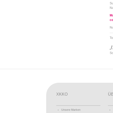
Su
Na
Ma
co
Nu
To
J
So
XKKO
Ü
Unsere Marken