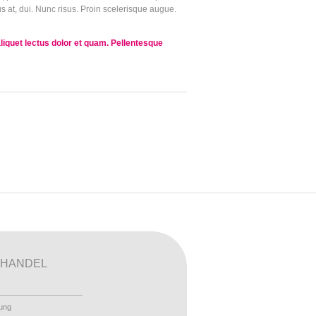
us at, dui. Nunc risus. Proin scelerisque augue.
liquet lectus dolor et quam. Pellentesque
HANDEL
ung