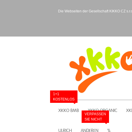
Die Webseiten der Gesellschaft KIKKO CZ s.r.o
1+1
KOSTENLOS
XKKO BMB
XKKO ORGANIC
XK
VERPASSEN
SIE NICHT
ULRICH
ANDEREN
%