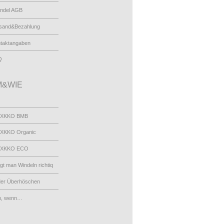
ndel AGB
sand&Bezahlung
taktangaben
Q
&WIE
 XKKO BMB
XKKO Organic
 XKKO ECO
egt man Windeln richtiq
der Überhöschen
n, wenn…