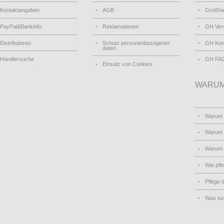
Kontaktangaben
AGB
Großha
PayPal&Bankinfo
Reklamationen
GH Ver
Distributoren
Schutz personenbezogener
GH Kon
daten
Händlersuche
GH FA
Einsatz von Cookies
WARUM
Warum
Warum 
Warum
Wie pfl
Pflege 
Was tu