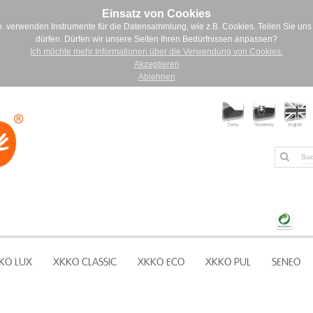
Einsatz von Cookies
. verwenden Instrumente für die Datensammlung, wie z.B. Cookies. Teilen Sie uns 
dürfen. Dürfen wir unsere Seiten Ihren Bedürfnissen anpassen?
Ich möchte mehr Informationen über die Verwendung von Cookies.
Akzeptieren
Ablehnen
KO LUX
XKKO CLASSIC
XKKO ECO
XKKO PUL
SENEO