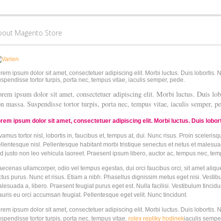
bout Magento Store
rem ipsum dolor sit amet, consectetuer adipiscing elit. Morbi luctus. Duis lobortis. 
spendisse tortor turpis, porta nec, tempus vitae, iaculis semper, pede.
rem ipsum dolor sit amet, consectetuer adipiscing elit. Morbi luctus. Duis lobo
n massa. Suspendisse tortor turpis, porta nec, tempus vitae, iaculis semper, pe
rem ipsum dolor sit amet, consectetuer adipiscing elit. Morbi luctus. Duis loborti
vamus tortor nisl, lobortis in, faucibus et, tempus at, dui. Nunc risus. Proin scele
llentesque nisl. Pellentesque habitant morbi tristique senectus et netus et males
d justo non leo vehicula laoreet. Praesent ipsum libero, auctor ac, tempus nec, temp
ecenas ullamcorper, odio vel tempus egestas, dui orci faucibus orci, sit amet aliq
ctus purus. Nunc et risus. Etiam a nibh. Phasellus dignissim metus eget nisi. Vestibu
lesuada a, libero. Praesent feugiat purus eget est. Nulla facilisi. Vestibulum tinci
uris eu orci accumsan feugiat. Pellentesque eget velit. Nunc tincidunt.
rem ipsum dolor sit amet, consectetuer adipiscing elit. Morbi luctus. Duis lobortis. 
spendisse tortor turpis, porta nec, tempus vitae,
rolex repliky hodinek
iaculis semper