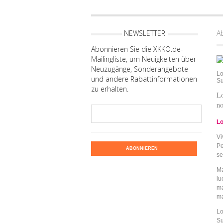
NEWSLETTER
A
Abonnieren Sie die XKKO.de-
Mailingliste, um Neuigkeiten über
Neuzugänge, Sonderangebote
Lo
und andere Rabattinformationen
Su
zu erhalten.
Lo
no
Lo
Vi
Pe
ABONNIEREN
se
Ma
lu
ma
ma
Lo
Su