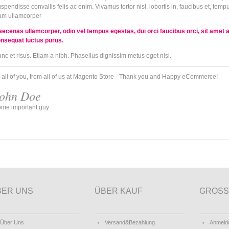
spendisse convallis felis ac enim. Vivamus tortor nisl, lobortis in, faucibus et, temp
m ullamcorper
ecenas ullamcorper, odio vel tempus egestas, dui orci faucibus orci, sit amet a
nsequat luctus purus.
nc et risus. Etiam a nibh. Phasellus dignissim metus eget nisi.
 all of you, from all of us at Magento Store - Thank you and Happy eCommerce!
ohn Doe
me important guy
BER UNS
ÜBER KAUF
GROSS
Über Uns
Versand&Bezahlung
Anmeld