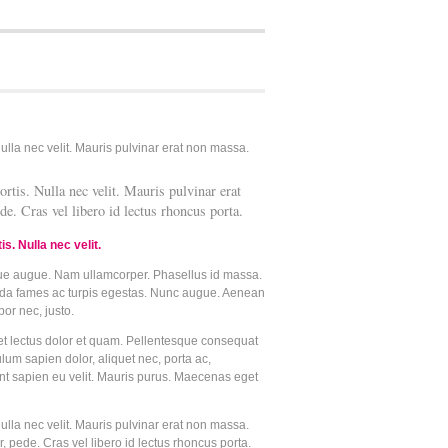
Nulla nec velit. Mauris pulvinar erat non massa.
rtis. Nulla nec velit. Mauris pulvinar erat
de. Cras vel libero id lectus rhoncus porta.
s. Nulla nec velit.
risque augue. Nam ullamcorper. Phasellus id massa.
uada fames ac turpis egestas. Nunc augue. Aenean
or nec, justo.
uet lectus dolor et quam. Pellentesque consequat
lum sapien dolor, aliquet nec, porta ac,
dunt sapien eu velit. Mauris purus. Maecenas eget
Nulla nec velit. Mauris pulvinar erat non massa.
, pede. Cras vel libero id lectus rhoncus porta.