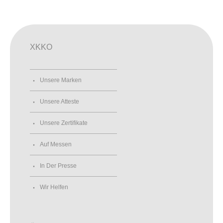
XKKO
Unsere Marken
Unsere Atteste
Unsere Zertifikate
Auf Messen
In Der Presse
Wir Helfen