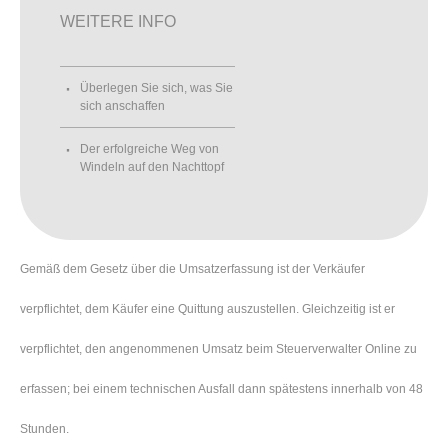
WEITERE INFO
Überlegen Sie sich, was Sie
sich anschaffen
Der erfolgreiche Weg von
Windeln auf den Nachttopf
Gemäß dem Gesetz über die Umsatzerfassung ist der Verkäufer
verpflichtet, dem Käufer eine Quittung auszustellen. Gleichzeitig ist er
verpflichtet, den angenommenen Umsatz beim Steuerverwalter Online zu
erfassen; bei einem technischen Ausfall dann spätestens innerhalb von 48
Stunden.