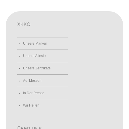
XKKO
Unsere Marken
Unsere Atteste
Unsere Zertifikate
Auf Messen
In Der Presse
Wir Helfen
ÜBER UNS