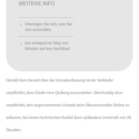
WEITERE INFO
Überlegen Sie sich, was Sie
sich anschaffen
Der erfolgreiche Weg von
Windeln auf den Nachttopf
Gemäß dem Gesetz über die Umsatzerfassung ist der Verkäufer
verpflichtet, dem Käufer eine Quittung auszustellen. Gleichzeitig ist er
verpflichtet, den angenommenen Umsatz beim Steuerverwalter Online zu
erfassen; bei einem technischen Ausfall dann spätestens innerhalb von 48
Stunden.