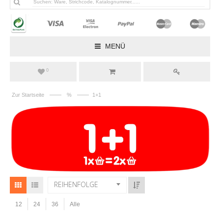
MENÜ
0
——
——
Zur Startseite
%
1+1
REIHENFOLGE
12
24
36
Alle