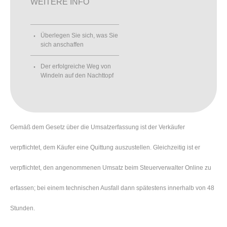
WEITERE INFO
Überlegen Sie sich, was Sie
sich anschaffen
Der erfolgreiche Weg von
Windeln auf den Nachttopf
Gemäß dem Gesetz über die Umsatzerfassung ist der Verkäufer
verpflichtet, dem Käufer eine Quittung auszustellen. Gleichzeitig ist er
verpflichtet, den angenommenen Umsatz beim Steuerverwalter Online zu
erfassen; bei einem technischen Ausfall dann spätestens innerhalb von 48
Stunden.