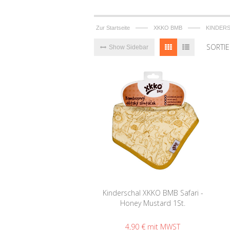
——
——
Zur Startseite
XKKO BMB
KINDER
SORTI
Show Sidebar
Kinderschal XKKO BMB Safari -
Honey Mustard 1St.
4,90 €