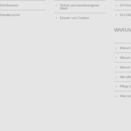
Distributoren
Schutz personenbezogener
GH Kon
daten
Händlersuche
GH FA
Einsatz von Cookies
WARUM
Warum
Warum 
Warum
Wie pfl
Pflege 
Was tu