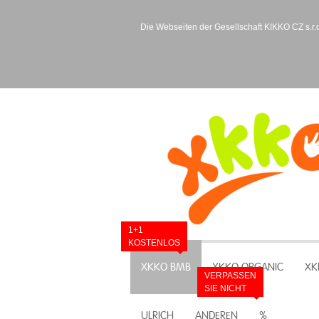
Die Webseiten der Gesellschaft KIKKO CZ s.r.o
1+1
KOSTENLOS
XKKO BMB
XKKO ORGANIC
XK
VERPASSEN
SIE NICHT
ULRICH
ANDEREN
%