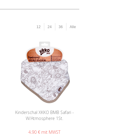
12
24
36
Alle
Kinderschal XKKO BMB Safari -
W/Atmosphere 1St.
4,90 €