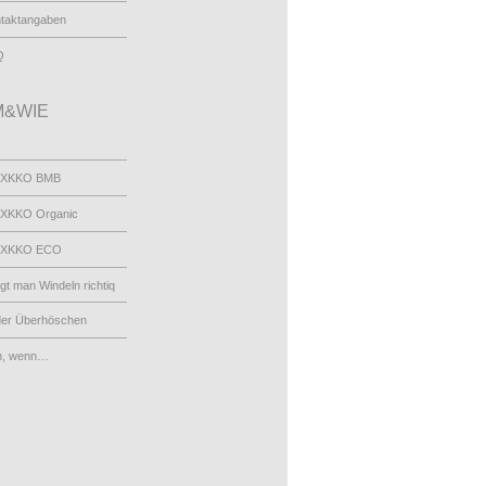
taktangaben
Q
&WIE
 XKKO BMB
XKKO Organic
 XKKO ECO
egt man Windeln richtiq
der Überhöschen
n, wenn…