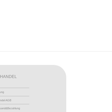
HANDEL
ung
ndel AGB
sand&Bezahlung