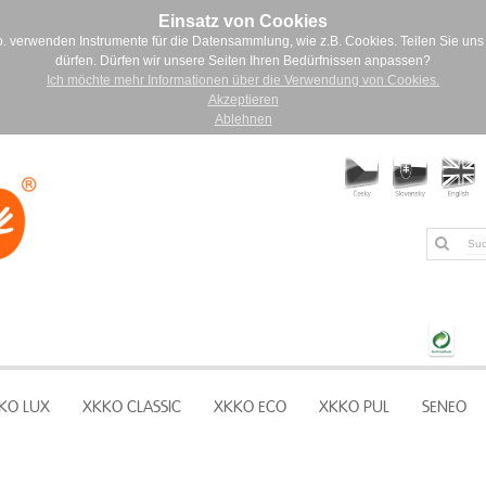
Einsatz von Cookies
. verwenden Instrumente für die Datensammlung, wie z.B. Cookies. Teilen Sie uns 
dürfen. Dürfen wir unsere Seiten Ihren Bedürfnissen anpassen?
Ich möchte mehr Informationen über die Verwendung von Cookies.
Akzeptieren
Ablehnen
KO LUX
XKKO CLASSIC
XKKO ECO
XKKO PUL
SENEO