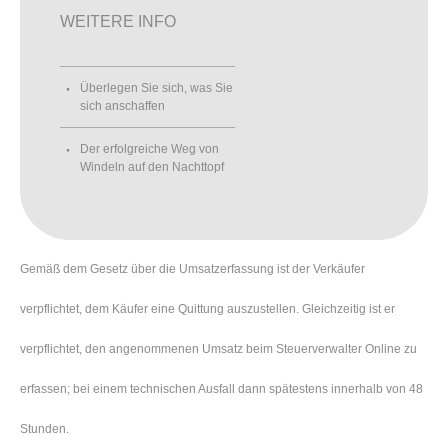
WEITERE INFO
Überlegen Sie sich, was Sie
sich anschaffen
Der erfolgreiche Weg von
Windeln auf den Nachttopf
Gemäß dem Gesetz über die Umsatzerfassung ist der Verkäufer
verpflichtet, dem Käufer eine Quittung auszustellen. Gleichzeitig ist er
verpflichtet, den angenommenen Umsatz beim Steuerverwalter Online zu
erfassen; bei einem technischen Ausfall dann spätestens innerhalb von 48
Stunden.