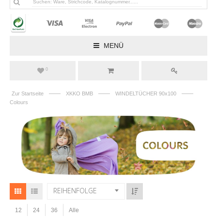
MENÜ
0
——
——
——
Zur Startseite
XKKO BMB
WINDELTÜCHER 90x100
Colours
REIHENFOLGE
12
24
36
Alle