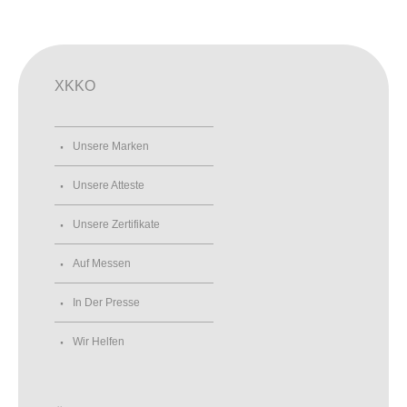
XKKO
Unsere Marken
Unsere Atteste
Unsere Zertifikate
Auf Messen
In Der Presse
Wir Helfen