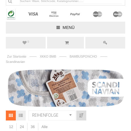
MENÜ
0
——
——
——
Zur Startseite
XKKO BMB
BAMBUSPONCHO
Scandinavian
REIHENFOLGE
12
24
36
Alle