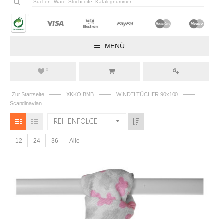
MENÜ
0
——
——
——
Zur Startseite
XKKO BMB
WINDELTÜCHER 90x100
Scandinavian
REIHENFOLGE
12
24
36
Alle