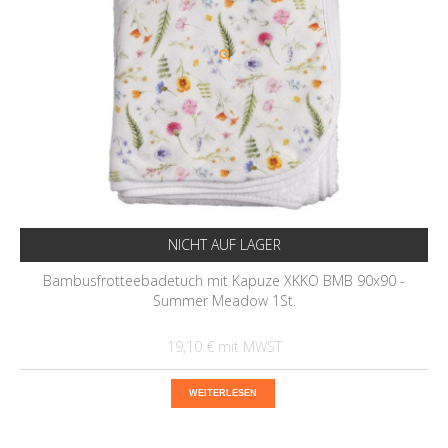
NICHT AUF LAGER
Bambusfrotteebadetuch mit Kapuze XKKO BMB 90x90 -
Summer Meadow 1St.
19,10 €
WEITERLESEN