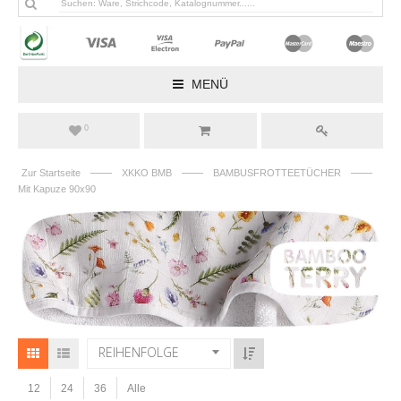
MENÜ
0
——
——
——
Zur Startseite
XKKO BMB
BAMBUSFROTTEETÜCHER
Mit Kapuze 90x90
REIHENFOLGE
12
24
36
Alle