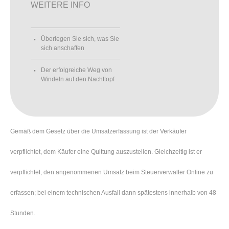
WEITERE INFO
Überlegen Sie sich, was Sie
sich anschaffen
Der erfolgreiche Weg von
Windeln auf den Nachttopf
Gemäß dem Gesetz über die Umsatzerfassung ist der Verkäufer
verpflichtet, dem Käufer eine Quittung auszustellen. Gleichzeitig ist er
verpflichtet, den angenommenen Umsatz beim Steuerverwalter Online zu
erfassen; bei einem technischen Ausfall dann spätestens innerhalb von 48
Stunden.