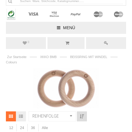
MENÜ
0
——
——
——
Zur Startseite
XKKO BMB
BEISSRING MIT WINDEL
Colours
REIHENFOLGE
12
24
36
Alle