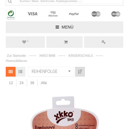
MENÜ
0
——
——
——
Zur Startseite
XKKO BMB
KINDERSCHALS
Hearts&Waves
REIHENFOLGE
12
24
36
Alle