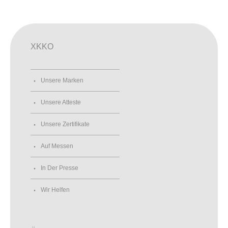
XKKO
Unsere Marken
Unsere Atteste
Unsere Zertifikate
Auf Messen
In Der Presse
Wir Helfen