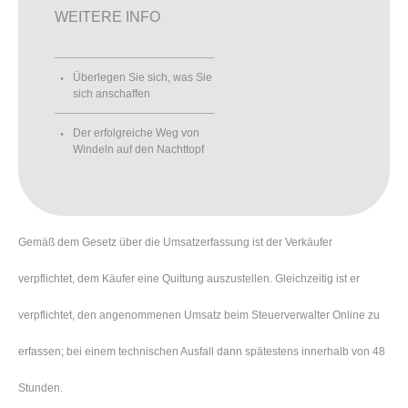
WEITERE INFO
Überlegen Sie sich, was Sie
sich anschaffen
Der erfolgreiche Weg von
Windeln auf den Nachttopf
Gemäß dem Gesetz über die Umsatzerfassung ist der Verkäufer
verpflichtet, dem Käufer eine Quittung auszustellen. Gleichzeitig ist er
verpflichtet, den angenommenen Umsatz beim Steuerverwalter Online zu
erfassen; bei einem technischen Ausfall dann spätestens innerhalb von 48
Stunden.