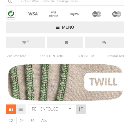
MENÜ
0
——
——
——
Zur Startseite
XKKO ORGANIC
BOOSTERS
Natural Twill
REIHENFOLGE
12
24
36
Alle