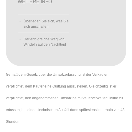
WEITERE INFO
Überlegen Sie sich, was Sie
sich anschaffen
Der erfolgreiche Weg von
Windeln auf den Nachttopf
Gemäß dem Gesetz über die Umsatzerfassung ist der Verkäufer
verpflichtet, dem Käufer eine Quittung auszustellen. Gleichzeitig ist er
verpflichtet, den angenommenen Umsatz beim Steuerverwalter Online zu
erfassen; bei einem technischen Ausfall dann spätestens innerhalb von 48
Stunden.