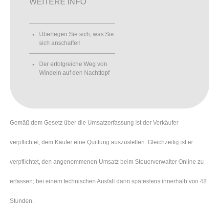
WEITERE INFO
Überlegen Sie sich, was Sie
sich anschaffen
Der erfolgreiche Weg von
Windeln auf den Nachttopf
Gemäß dem Gesetz über die Umsatzerfassung ist der Verkäufer
verpflichtet, dem Käufer eine Quittung auszustellen. Gleichzeitig ist er
verpflichtet, den angenommenen Umsatz beim Steuerverwalter Online zu
erfassen; bei einem technischen Ausfall dann spätestens innerhalb von 48
Stunden.