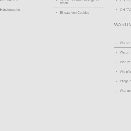
Distributoren
Schutz personenbezogener
GH Kon
daten
Händlersuche
GH FA
Einsatz von Cookies
WARUM
Warum
Warum 
Warum
Wie pfl
Pflege 
Was tu