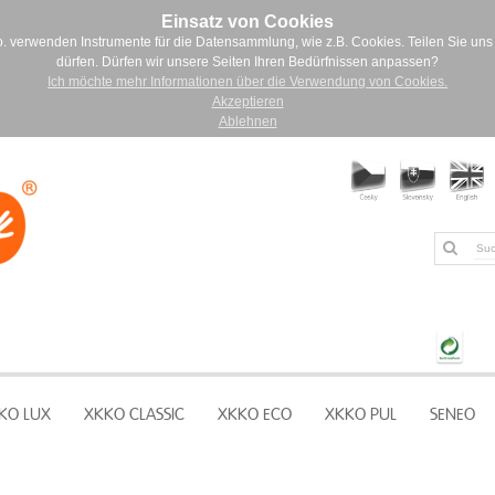
Einsatz von Cookies
. verwenden Instrumente für die Datensammlung, wie z.B. Cookies. Teilen Sie uns 
dürfen. Dürfen wir unsere Seiten Ihren Bedürfnissen anpassen?
Ich möchte mehr Informationen über die Verwendung von Cookies.
Akzeptieren
Ablehnen
KO LUX
XKKO CLASSIC
XKKO ECO
XKKO PUL
SENEO