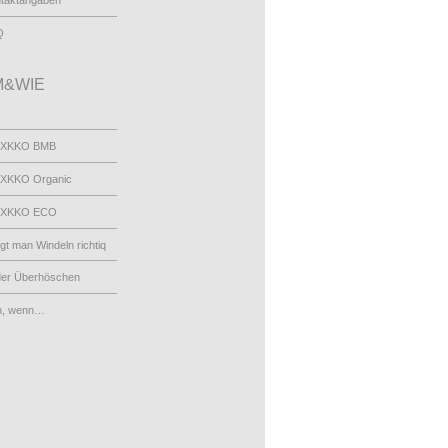
taktangaben
Q
&WIE
 XKKO BMB
XKKO Organic
 XKKO ECO
egt man Windeln richtiq
der Überhöschen
n, wenn…