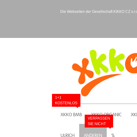
Die Webseiten der Gesellschaft KIKKO CZ s.r.o
1+1
KOSTENLOS
XKKO BMB
XKKO ORGANIC
XK
VERPASSEN
SIE NICHT
ULRICH
ANDEREN
%