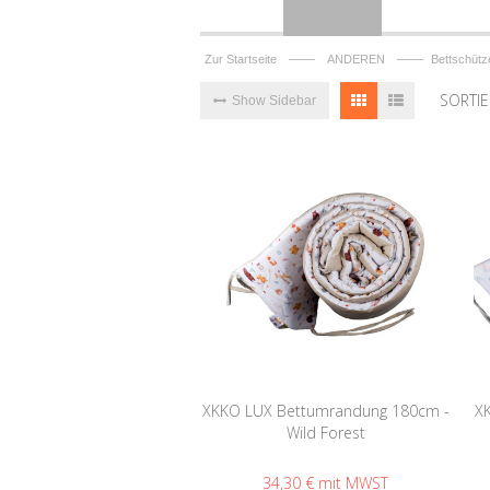
——
——
Zur Startseite
ANDEREN
Bettschütz
SORTI
Show Sidebar
XKKO LUX Bettumrandung 180cm -
X
Wild Forest
34,30 €