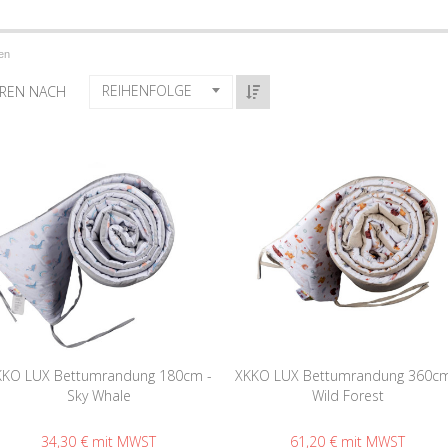
en
REIHENFOLGE
EREN NACH
KKO LUX Bettumrandung 180cm -
XKKO LUX Bettumrandung 360cm
Sky Whale
Wild Forest
34,30 €
61,20 €