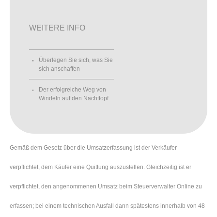
WEITERE INFO
Überlegen Sie sich, was Sie
sich anschaffen
Der erfolgreiche Weg von
Windeln auf den Nachttopf
Gemäß dem Gesetz über die Umsatzerfassung ist der Verkäufer
verpflichtet, dem Käufer eine Quittung auszustellen. Gleichzeitig ist er
verpflichtet, den angenommenen Umsatz beim Steuerverwalter Online zu
erfassen; bei einem technischen Ausfall dann spätestens innerhalb von 48