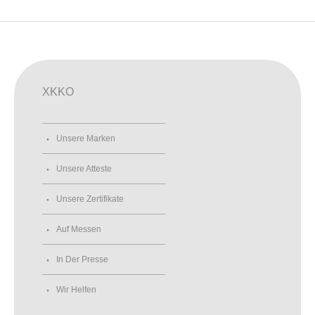
XKKO
Unsere Marken
Unsere Atteste
Unsere Zertifikate
Auf Messen
In Der Presse
Wir Helfen