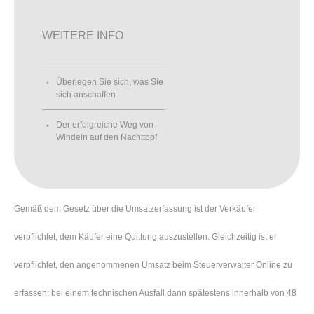
WEITERE INFO
Überlegen Sie sich, was Sie
sich anschaffen
Der erfolgreiche Weg von
Windeln auf den Nachttopf
Gemäß dem Gesetz über die Umsatzerfassung ist der Verkäufer
verpflichtet, dem Käufer eine Quittung auszustellen. Gleichzeitig ist er
verpflichtet, den angenommenen Umsatz beim Steuerverwalter Online zu
erfassen; bei einem technischen Ausfall dann spätestens innerhalb von 48