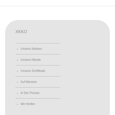
XKKO
Unsere Marken
Unsere Atteste
Unsere Zertifikate
Auf Messen
In Der Presse
Wir Helfen