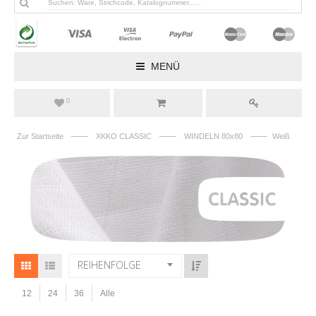
MENÜ
0
——
——
——
Zur Startseite
XKKO CLASSIC
WINDELN 80x80
Weiß
REIHENFOLGE
12
24
36
Alle