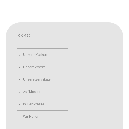
XKKO
Unsere Marken
Unsere Atteste
Unsere Zertifikate
Auf Messen
In Der Presse
Wir Helfen