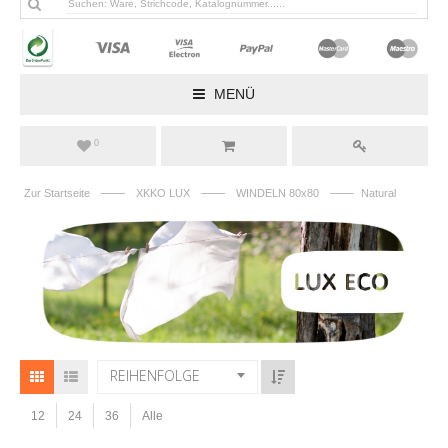
MENÜ
0
——
——
——
Zur Startseite
XKKO LUX
WINDELN 80x80
Natural
REIHENFOLGE
12
24
36
Alle