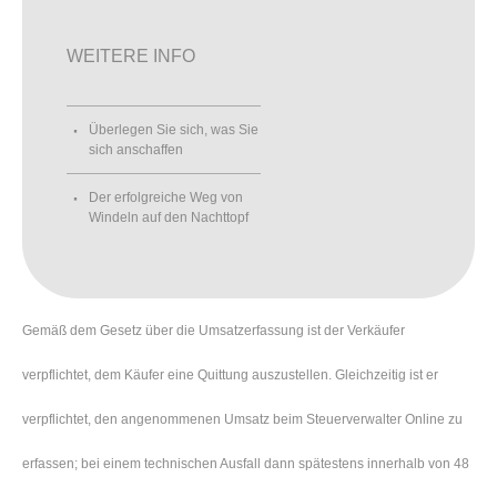
WEITERE INFO
Überlegen Sie sich, was Sie
sich anschaffen
Der erfolgreiche Weg von
Windeln auf den Nachttopf
Gemäß dem Gesetz über die Umsatzerfassung ist der Verkäufer
verpflichtet, dem Käufer eine Quittung auszustellen. Gleichzeitig ist er
verpflichtet, den angenommenen Umsatz beim Steuerverwalter Online zu
erfassen; bei einem technischen Ausfall dann spätestens innerhalb von 48