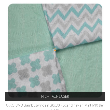
NICHT AUF LAGER
XKKO BMB Bambuswindeln 30x30 - Scandinavian Mint MIX 9er