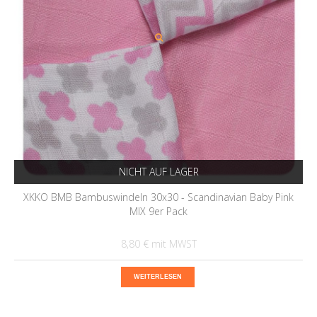
NICHT AUF LAGER
XKKO BMB Bambuswindeln 30x30 - Scandinavian Baby Pink
MIX 9er Pack
8,80 €
WEITERLESEN