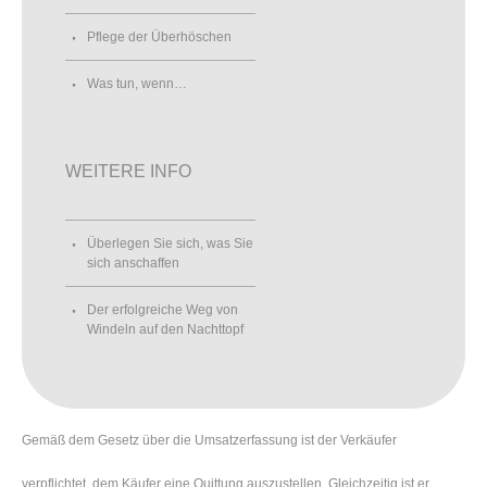
Pflege der Überhöschen
Was tun, wenn…
WEITERE INFO
Überlegen Sie sich, was Sie
sich anschaffen
Der erfolgreiche Weg von
Windeln auf den Nachttopf
Gemäß dem Gesetz über die Umsatzerfassung ist der Verkäufer
verpflichtet, dem Käufer eine Quittung auszustellen. Gleichzeitig ist er