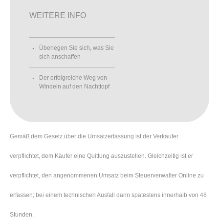
WEITERE INFO
Überlegen Sie sich, was Sie
sich anschaffen
Der erfolgreiche Weg von
Windeln auf den Nachttopf
Gemäß dem Gesetz über die Umsatzerfassung ist der Verkäufer
verpflichtet, dem Käufer eine Quittung auszustellen. Gleichzeitig ist er
verpflichtet, den angenommenen Umsatz beim Steuerverwalter Online zu
erfassen; bei einem technischen Ausfall dann spätestens innerhalb von 48
Stunden.