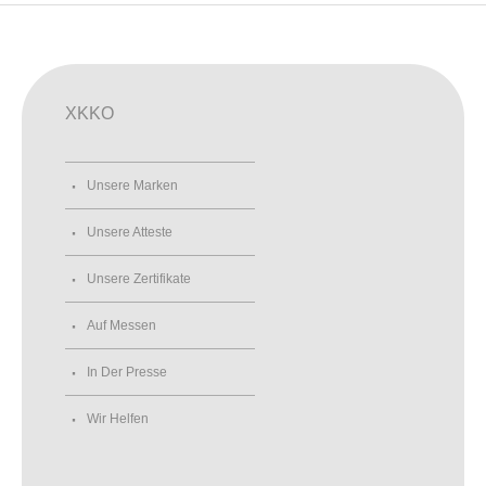
XKKO
Unsere Marken
Unsere Atteste
Unsere Zertifikate
Auf Messen
In Der Presse
Wir Helfen