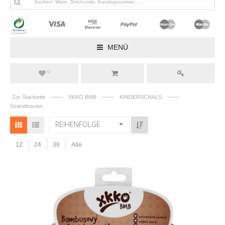
MENÜ
0
——
——
——
Zur Startseite
XKKO BMB
KINDERSCHALS
Scandinavian
REIHENFOLGE
12
24
36
Alle