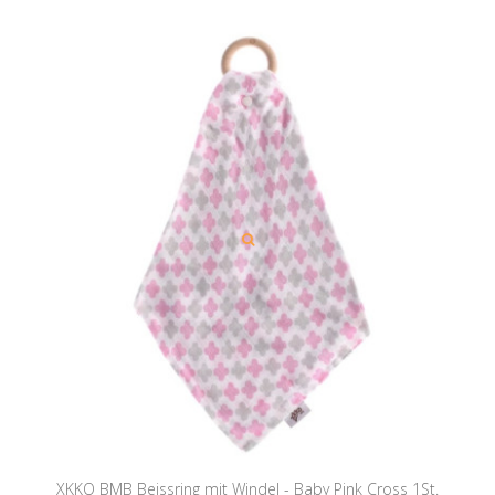
XKKO BMB Beissring mit Windel - Baby Pink Cross 1St.