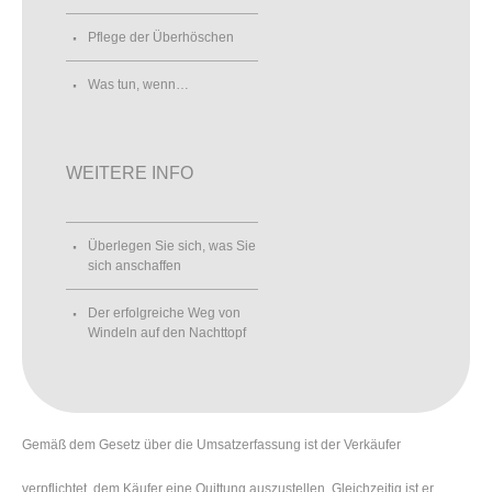
Pflege der Überhöschen
Was tun, wenn…
WEITERE INFO
Überlegen Sie sich, was Sie
sich anschaffen
Der erfolgreiche Weg von
Windeln auf den Nachttopf
Gemäß dem Gesetz über die Umsatzerfassung ist der Verkäufer
verpflichtet, dem Käufer eine Quittung auszustellen. Gleichzeitig ist er