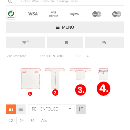
MENÜ
0
——
——
Zur Startseite
XKKO ORGANIC
PREFLAT
REIHENFOLGE
12
24
36
Alle