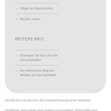
Pflege der Überhöschen
Was tun, wenn…
WEITERE INFO
Überlegen Sie sich, was Sie
sich anschaffen
Der erfolgreiche Weg von
Windeln auf den Nachttopf
Gemäß dem Gesetz über die Umsatzerfassung ist der Verkäufer
verpflichtet, dem Käufer eine Quittung auszustellen. Gleichzeitig ist er