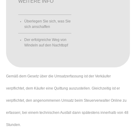
WEITERE INFO
Überlegen Sie sich, was Sie
sich anschaffen
Der erfolgreiche Weg von
Windeln auf den Nachttopf
Gemäß dem Gesetz über die Umsatzerfassung ist der Verkäufer
verpflichtet, dem Käufer eine Quittung auszustellen. Gleichzeitig ist er
verpflichtet, den angenommenen Umsatz beim Steuerverwalter Online zu
erfassen; bei einem technischen Ausfall dann spätestens innerhalb von 48
Stunden.