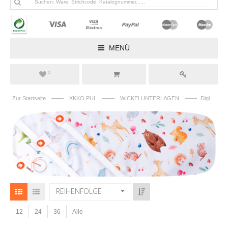
MENÜ
0
——
——
——
Zur Startseite
XKKO PUL
WICKELUNTERLAGEN
Digi
REIHENFOLGE
12
24
36
Alle