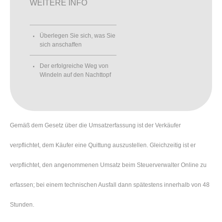
WEITERE INFO
Überlegen Sie sich, was Sie
sich anschaffen
Der erfolgreiche Weg von
Windeln auf den Nachttopf
Gemäß dem Gesetz über die Umsatzerfassung ist der Verkäufer
verpflichtet, dem Käufer eine Quittung auszustellen. Gleichzeitig ist er
verpflichtet, den angenommenen Umsatz beim Steuerverwalter Online zu
erfassen; bei einem technischen Ausfall dann spätestens innerhalb von 48
Stunden.