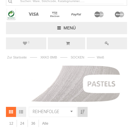
MENÜ
0
——
——
——
Zur Startseite
XKKO BMB
SOCKEN
Weiß
REIHENFOLGE
12
24
36
Alle