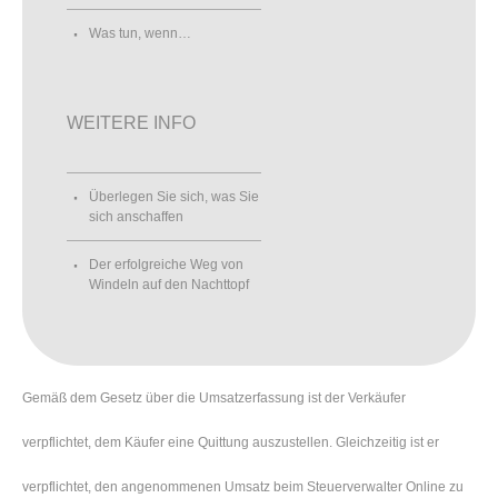
Was tun, wenn…
WEITERE INFO
Überlegen Sie sich, was Sie
sich anschaffen
Der erfolgreiche Weg von
Windeln auf den Nachttopf
Gemäß dem Gesetz über die Umsatzerfassung ist der Verkäufer
verpflichtet, dem Käufer eine Quittung auszustellen. Gleichzeitig ist er
verpflichtet, den angenommenen Umsatz beim Steuerverwalter Online zu