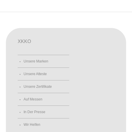
XKKO
Unsere Marken
Unsere Atteste
Unsere Zertifikate
Auf Messen
In Der Presse
Wir Helfen