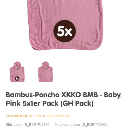
Bambus-Poncho XKKO BMB - Baby
Pink 5x1er Pack (GH Pack)
Schreiben Sie die erste Kundenmeinung
Strichcode : 5_BMBPN0800
Katalognummer : 5_BMBPN0800