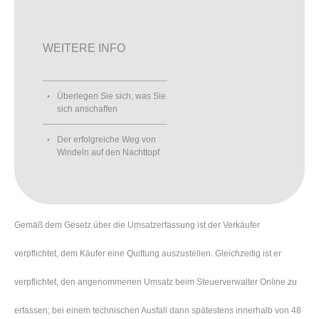
WEITERE INFO
Überlegen Sie sich, was Sie
sich anschaffen
Der erfolgreiche Weg von
Windeln auf den Nachttopf
Gemäß dem Gesetz über die Umsatzerfassung ist der Verkäufer
verpflichtet, dem Käufer eine Quittung auszustellen. Gleichzeitig ist er
verpflichtet, den angenommenen Umsatz beim Steuerverwalter Online zu
erfassen; bei einem technischen Ausfall dann spätestens innerhalb von 48