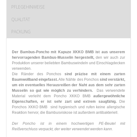
PFLEGEHINWEISE
QUALITÄT
PACKUNG
Der Bambus-Poncho mit Kapuze XKKO BMB ist aus unserem
hervorragenden Bambus-Musselin hergestellt,
den wir auch zur
Produktion unserer beliebten Bambuswindeln und Einschlagdecken
verwenden.
Die Ränder des Ponchos
sind präzise mit einem zarten
Baumwollband eingefasst.
Alle Nähte des Ponchos
sind verstärkt,
um ein eventuelles Herausreißen der Naht aus dem sehr zarten
Musselin so gut wie möglich zu verhindern.
Das verwendete
Material verleiht dem Poncho XKKO BMB
außergewöhnliche
Eigenschaften, er ist sehr zart und extrem saugfähig.
Die
Ponchos XKKO BMB sind hygienisch und rufen keine allergische
Reaktion hervor, die Bambusviskose ist außerdem antibakteriell.
Der Poncho ist in einem hochwertigen PE-Beutel mit
Reißverschluss verpackt, der weiter verwendet werden kann.