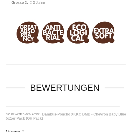
Grosse 2:
2-3 Jahre
BEWERTUNGEN
Sie bewerten den Artikel:
Bambus-Poncho XKKO BMB - Chevron Baby Blue
5x1er Pack (GH Pack)
Nickname:
*