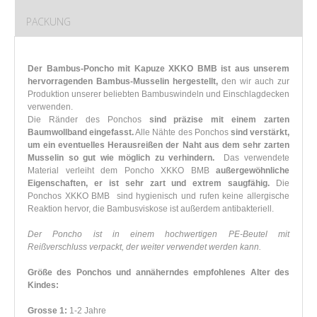
PACKUNG
Der Bambus-Poncho mit Kapuze XKKO BMB ist aus unserem
hervorragenden Bambus-Musselin hergestellt,
den wir auch zur
Produktion unserer beliebten Bambuswindeln und Einschlagdecken
verwenden.
Die Ränder des Ponchos
sind präzise mit einem zarten
Baumwollband eingefasst.
Alle Nähte des Ponchos
sind verstärkt,
um ein eventuelles Herausreißen der Naht aus dem sehr zarten
Musselin so gut wie möglich zu verhindern.
Das verwendete
Material verleiht dem Poncho XKKO BMB
außergewöhnliche
Eigenschaften, er ist sehr zart und extrem saugfähig.
Die
Ponchos XKKO BMB sind hygienisch und rufen keine allergische
Reaktion hervor, die Bambusviskose ist außerdem antibakteriell.
Der Poncho ist in einem hochwertigen PE-Beutel mit
Reißverschluss verpackt, der weiter verwendet werden kann.
Größe des Ponchos und annäherndes empfohlenes Alter des
Kindes:
Grosse 1:
1-2 Jahre