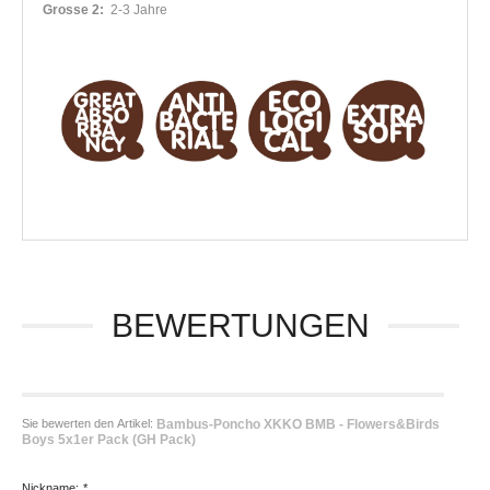
Grosse 2:
2-3 Jahre
BEWERTUNGEN
Sie bewerten den Artikel:
Bambus-Poncho XKKO BMB - Flowers&Birds
Boys 5x1er Pack (GH Pack)
Nickname:
*