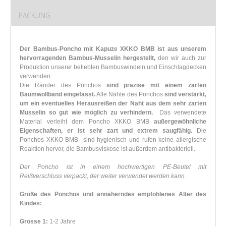
PACKUNG
Der Bambus-Poncho mit Kapuze XKKO BMB ist aus unserem
hervorragenden Bambus-Musselin hergestellt,
den wir auch zur
Produktion unserer beliebten Bambuswindeln und Einschlagdecken
verwenden.
Die Ränder des Ponchos
sind präzise mit einem zarten
Baumwollband eingefasst.
Alle Nähte des Ponchos
sind verstärkt,
um ein eventuelles Herausreißen der Naht aus dem sehr zarten
Musselin so gut wie möglich zu verhindern.
Das verwendete
Material verleiht dem Poncho XKKO BMB
außergewöhnliche
Eigenschaften, er ist sehr zart und extrem saugfähig.
Die
Ponchos XKKO BMB sind hygienisch und rufen keine allergische
Reaktion hervor, die Bambusviskose ist außerdem antibakteriell.
Der Poncho ist in einem hochwertigen PE-Beutel mit
Reißverschluss verpackt, der weiter verwendet werden kann.
Größe des Ponchos und annäherndes empfohlenes Alter des
Kindes:
Grosse 1:
1-2 Jahre