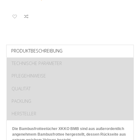
PRODUKTBESCHREIBUNG
TECHNISCHE PARAMETER
PFLEGEHINWEISE
QUALITÄT
PACKUNG
HERSTELLER
Die Bambusfrotteetücher XKKO BMB sind aus außerordentlich
angenehmem Bambusfrottee hergestellt, dessen Rückseite aus