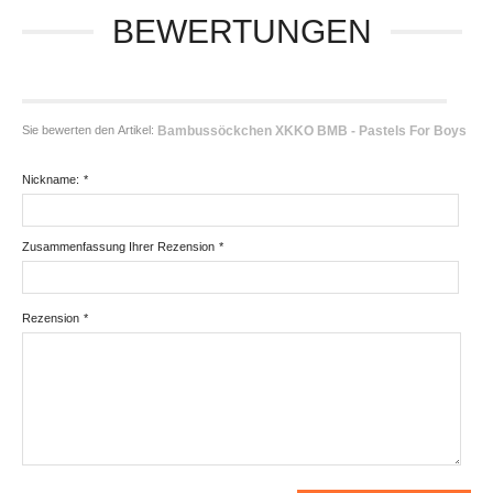
BEWERTUNGEN
Sie bewerten den Artikel:
Bambussöckchen XKKO BMB - Pastels For Boys
Nickname:
*
Zusammenfassung Ihrer Rezension
*
Rezension
*