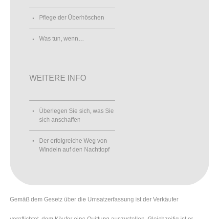
Pflege der Überhöschen
Was tun, wenn…
WEITERE INFO
Überlegen Sie sich, was Sie
sich anschaffen
Der erfolgreiche Weg von
Windeln auf den Nachttopf
Gemäß dem Gesetz über die Umsatzerfassung ist der Verkäufer
verpflichtet, dem Käufer eine Quittung auszustellen. Gleichzeitig ist er