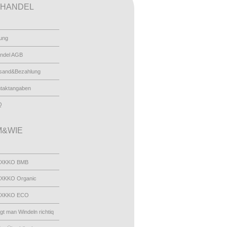
HANDEL
ung
ndel AGB
sand&Bezahlung
taktangaben
Q
&WIE
 XKKO BMB
XKKO Organic
 XKKO ECO
egt man Windeln richtiq