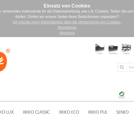
Einsatz von Cookies
. verwenden Instrumente für die Datensammlung, wie z.B. Cookies. Teilen Sie uns 
dürfen. Dürfen wir unsere Seiten Ihren Bedürfnissen anpassen?
Ich möchte mehr Informationen über die Verwendung von Cookies.
Akzeptieren
Ablehnen
KO LUX
XKKO CLASSIC
XKKO ECO
XKKO PUL
SENEO