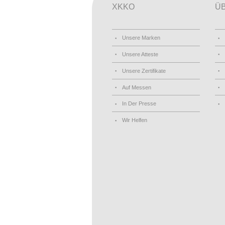
XKKO
Ü
Unsere Marken
Unsere Atteste
Unsere Zertifikate
Auf Messen
In Der Presse
Wir Helfen