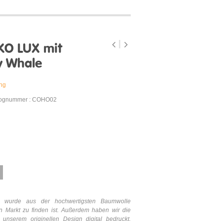
KO LUX mit
y Whale
ung
lognummer : COHO02
 wurde aus der hochwertigsten Baumwolle
en Markt zu finden ist. Außerdem haben wir die
unserem originellen Design digital bedruckt,