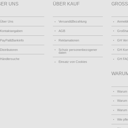
BER UNS
ÜBER KAUF
GROSS
Über Uns
Versand&Bezahlung
Anmeld
Kontaktangaben
AGB
Großha
PayPal&Bankinfo
Reklamationen
GH Ver
Distributoren
Schutz personenbezogener
GH Kon
daten
Händlersuche
GH FA
Einsatz von Cookies
WARUM
Warum
Warum 
Warum
Wie pfl