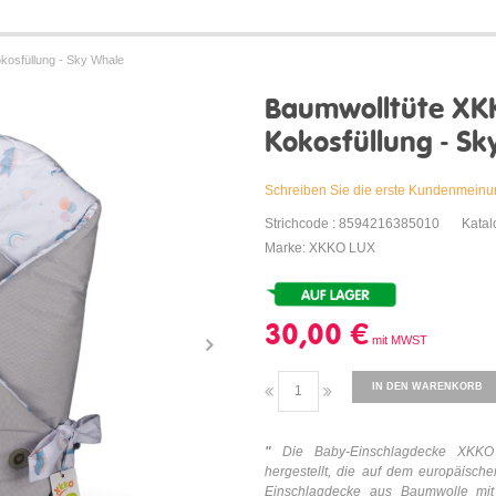
kosfüllung - Sky Whale
Baumwolltüte XK
Kokosfüllung - Sk
Schreiben Sie die erste Kundenmein
Strichcode : 8594216385010
Kata
Marke: XKKO LUX
30,00 €
IN DEN WARENKORB
"
Die Baby-Einschlagdecke XKKO
hergestellt, die auf dem europäisch
Einschlagdecke aus Baumwolle mit 