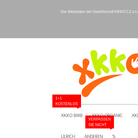
Die Webseiten der Gesellschaft KIKKO CZ s.r.o
1+1
KOSTENLOS
XKKO BMB
XKKO ORGANIC
XK
VERPASSEN
SIE NICHT
ULRICH
ANDEREN
%