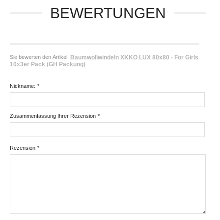
BEWERTUNGEN
Sie bewerten den Artikel:
Baumwollwindeln XKKO LUX 80x80 - For Girls
10x3er Pack (GH Packung)
Nickname:
*
Zusammenfassung Ihrer Rezension
*
Rezension
*