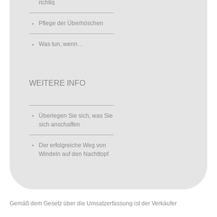
richtiq
Pflege der Überhöschen
Was tun, wenn…
WEITERE INFO
Überlegen Sie sich, was Sie
sich anschaffen
Der erfolgreiche Weg von
Windeln auf den Nachttopf
Gemäß dem Gesetz über die Umsatzerfassung ist der Verkäufer