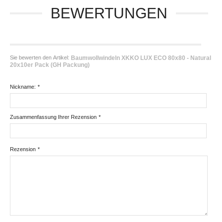
BEWERTUNGEN
Sie bewerten den Artikel:
Baumwollwindeln XKKO LUX ECO 80x80 - Natural
20x10er Pack (GH Packung)
Nickname:
*
Zusammenfassung Ihrer Rezension
*
Rezension
*