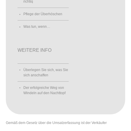
richtiq
Pflege der Überhöschen
Was tun, wenn…
WEITERE INFO
Überlegen Sie sich, was Sie
sich anschaffen
Der erfolgreiche Weg von
Windeln auf den Nachttopf
Gemäß dem Gesetz über die Umsatzerfassung ist der Verkäufer