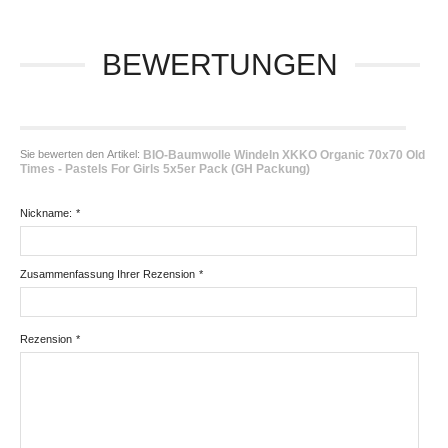
BEWERTUNGEN
Sie bewerten den Artikel:
BIO-Baumwolle Windeln XKKO Organic 70x70 Old
Times - Pastels For Girls 5x5er Pack (GH Packung)
Nickname:
*
Zusammenfassung Ihrer Rezension
*
Rezension
*