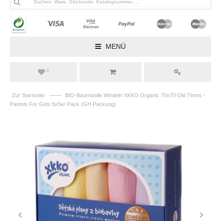
MENÜ
0
——
Zur Startseite
BIO-Baumwolle Windeln XKKO Organic 70x70 Old Times -
Pastels For Girls 5x5er Pack (GH Packung)