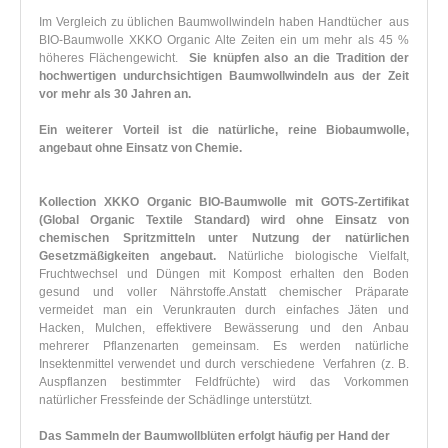
Im Vergleich zu üblichen Baumwollwindeln haben Handtücher aus
BIO-Baumwolle XKKO Organic Alte Zeiten ein um mehr als 45 %
höheres Flächengewicht.
Sie knüpfen also an die Tradition der
hochwertigen undurchsichtigen Baumwollwindeln aus der Zeit
vor mehr als 30 Jahren an.
Ein weiterer Vorteil ist die natürliche, reine Biobaumwolle,
angebaut ohne Einsatz von Chemie.
Kollection XKKO Organic BIO-Baumwolle mit GOTS-Zertifikat
(Global Organic Textile Standard) wird ohne Einsatz von
chemischen Spritzmitteln unter Nutzung der natürlichen
Gesetzmäßigkeiten angebaut.
Natürliche biologische Vielfalt,
Fruchtwechsel und Düngen mit Kompost erhalten den Boden
gesund und voller Nährstoffe.
Anstatt chemischer Präparate
vermeidet man ein Verunkrauten durch einfaches Jäten und
Hacken, Mulchen, effektivere Bewässerung und den Anbau
mehrerer Pflanzenarten gemeinsam.
Es werden natürliche
Insektenmittel verwendet und durch verschiedene Verfahren (z. B.
Auspflanzen bestimmter Feldfrüchte) wird das Vorkommen
natürlicher Fressfeinde der Schädlinge unterstützt.
Das Sammeln der Baumwollblüten erfolgt häufig per Hand der