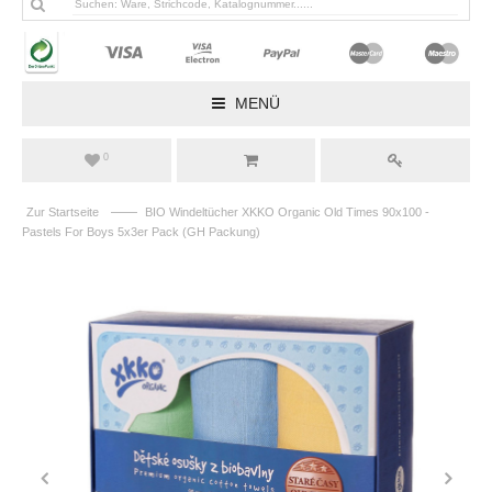
MENÜ
0
——
Zur Startseite
BIO Windeltücher XKKO Organic Old Times 90x100 -
Pastels For Boys 5x3er Pack (GH Packung)