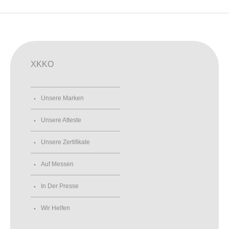
XKKO
Unsere Marken
Unsere Atteste
Unsere Zertifikate
Auf Messen
In Der Presse
Wir Helfen