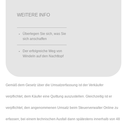
WEITERE INFO
Überlegen Sie sich, was Sie
sich anschaffen
Der erfolgreiche Weg von
Windeln auf den Nachttopf
Gemäß dem Gesetz über die Umsatzerfassung ist der Verkäufer
verpflichtet, dem Käufer eine Quittung auszustellen. Gleichzeitig ist er
verpflichtet, den angenommenen Umsatz beim Steuerverwalter Online zu
erfassen; bei einem technischen Ausfall dann spätestens innerhalb von 48