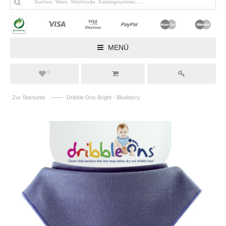
MENÜ
0
——
Zur Startseite
Dribble Ons Bright - Blueberry