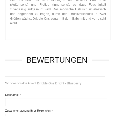
Sie bestehen aus zwei Stofflagen aus weicher Baumwolle
(Außenseite) und Frottee (Innenseite), so dass Feuchtigkeit
zuverlässig aufgesaugt wird. Das modische Halstuch ist elastisch
und angenehm zu tragen, durch den Druckverschluss in zwei
Größen wächst Dribble Ons sogar mit dem Baby mit und verrutscht
nicht.
BEWERTUNGEN
Sie bewerten den Artikel:
Dribble Ons Bright - Blueberry
Nickname:
*
Zusammenfassung Ihrer Rezension
*