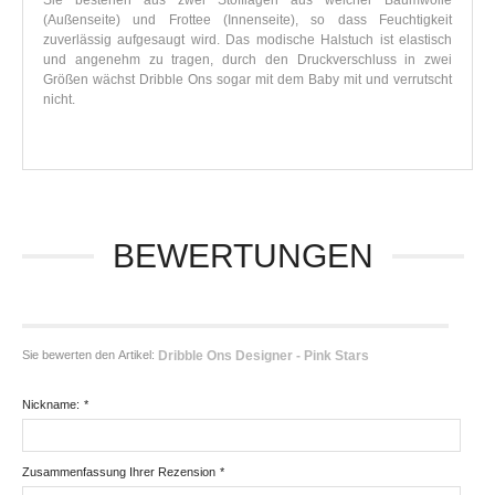
Sie bestehen aus zwei Stofflagen aus weicher Baumwolle
(Außenseite) und Frottee (Innenseite), so dass Feuchtigkeit
zuverlässig aufgesaugt wird. Das modische Halstuch ist elastisch
und angenehm zu tragen, durch den Druckverschluss in zwei
Größen wächst Dribble Ons sogar mit dem Baby mit und verrutscht
nicht.
BEWERTUNGEN
Sie bewerten den Artikel:
Dribble Ons Designer - Pink Stars
Nickname:
*
Zusammenfassung Ihrer Rezension
*