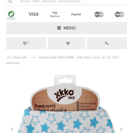
MENÜ
0
——
Zur Startseite
Kinderschal XKKO BMB - Little Stars Cyan 3x1 St. (GH
packung)