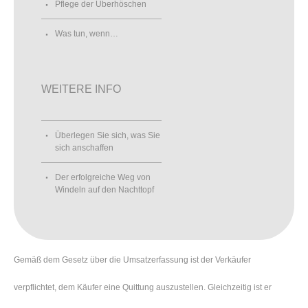
Pflege der Überhöschen
Was tun, wenn…
WEITERE INFO
Überlegen Sie sich, was Sie
sich anschaffen
Der erfolgreiche Weg von
Windeln auf den Nachttopf
Gemäß dem Gesetz über die Umsatzerfassung ist der Verkäufer
verpflichtet, dem Käufer eine Quittung auszustellen. Gleichzeitig ist er