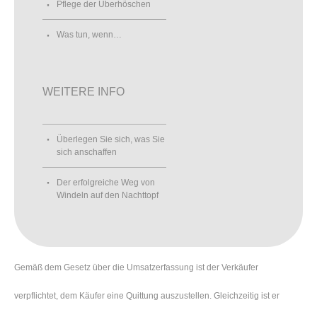
Pflege der Überhöschen
Was tun, wenn…
WEITERE INFO
Überlegen Sie sich, was Sie
sich anschaffen
Der erfolgreiche Weg von
Windeln auf den Nachttopf
Gemäß dem Gesetz über die Umsatzerfassung ist der Verkäufer
verpflichtet, dem Käufer eine Quittung auszustellen. Gleichzeitig ist er