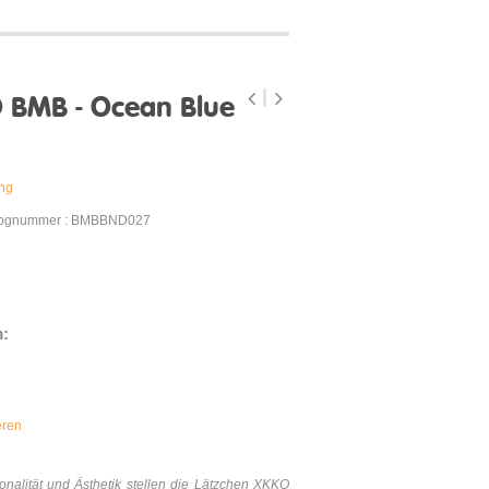
 BMB - Ocean Blue
ung
lognummer : BMBBND027
m:
eren
onalität und Ästhetik stellen die Lätzchen XKKO