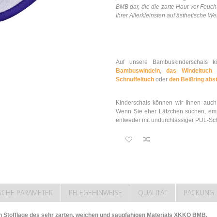
BMB dar, die die zarte Haut vor Feucht
Ihrer Allerkleinsten auf ästhetische We
Auf unsere Bambuskinderschals 
Bambuswindeln
,
das Windeltuch
o
Schnuffeltuch
oder
den Beißring ab
Kinderschals können wir Ihnen auc
Wenn Sie eher Lätzchen suchen, em
entweder mit undurchlässiger PUL-Sch
SCHE PARAMETER
PFLEGEHINWEISE
QUALITÄT
PACKUNG
n Stofflage des sehr zarten, weichen und saugfähigen Materials XKKO BMB.