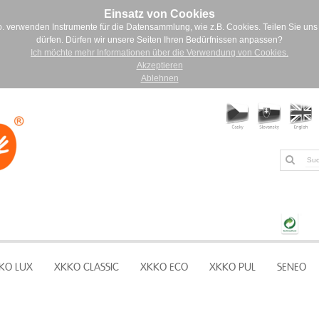
Einsatz von Cookies
. verwenden Instrumente für die Datensammlung, wie z.B. Cookies. Teilen Sie uns 
dürfen. Dürfen wir unsere Seiten Ihren Bedürfnissen anpassen?
Ich möchte mehr Informationen über die Verwendung von Cookies.
Akzeptieren
Ablehnen
KO LUX
XKKO CLASSIC
XKKO ECO
XKKO PUL
SENEO