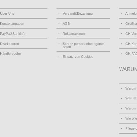
Über Uns
Versand&Bezahlung
Anmeld
Kontaktangaben
AGB
Großha
PayPal&Bankinfo
Reklamationen
GH Ver
Distributoren
Schutz personenbezogener
GH Kon
daten
Händlersuche
GH FA
Einsatz von Cookies
WARUM
Warum
Warum 
Warum
Wie pfl
Pflege 