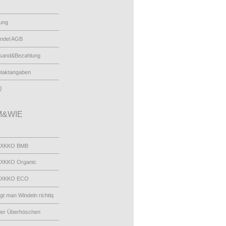
ung
ndel AGB
sand&Bezahlung
taktangaben
Q
&WIE
 XKKO BMB
XKKO Organic
 XKKO ECO
egt man Windeln richtiq
der Überhöschen