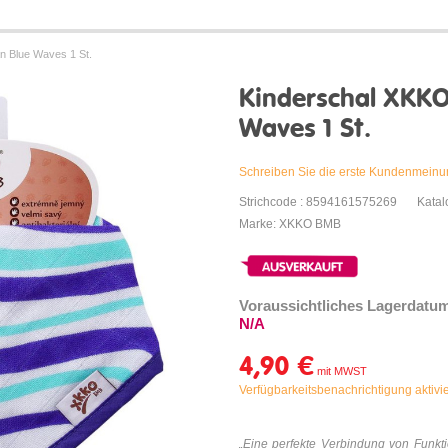
 Blue Waves 1 St.
Kinderschal XKKO
Waves 1 St.
Schreiben Sie die erste Kundenmein
Strichcode : 8594161575269
Kata
Marke: XKKO BMB
Voraussichtliches Lagerdatu
N/A
4,90 €
Verfügbarkeitsbenachrichtigung aktivi
„Eine perfekte Verbindung von Funkti