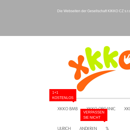
Die Webseiten der Gesellschaft KIKKO CZ s.r.o
1+1
KOSTENLOS
XKKO BMB
XKKO ORGANIC
XK
VERPASSEN
SIE NICHT
ULRICH
ANDEREN
%