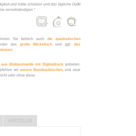
igkeit und Kälte schützen und das tägliche Outfit
ise vervollständigen.“
können Sie farblich auch
die quadratischen
der das
große Wickeltuch
und ggf.
das
stimmen
.
h
aus Biobaumwolle mit Digitaldruck
anbieten.
pfehlen wir
unsere Bambuslätzchen,
und zwar
icht oder ohne diese.
HERSTELLER