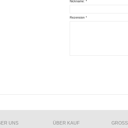
Nickname:
*
Rezension
*
BER UNS
ÜBER KAUF
GROSS