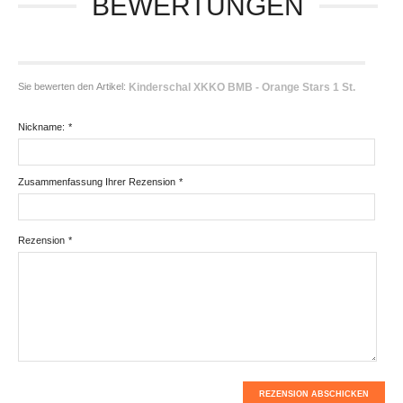
BEWERTUNGEN
Sie bewerten den Artikel:
Kinderschal XKKO BMB - Orange Stars 1 St.
Nickname:
*
Zusammenfassung Ihrer Rezension
*
Rezension
*
REZENSION ABSCHICKEN