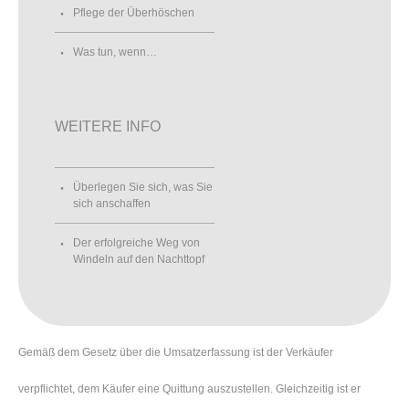
Pflege der Überhöschen
Was tun, wenn…
WEITERE INFO
Überlegen Sie sich, was Sie
sich anschaffen
Der erfolgreiche Weg von
Windeln auf den Nachttopf
Gemäß dem Gesetz über die Umsatzerfassung ist der Verkäufer
verpflichtet, dem Käufer eine Quittung auszustellen. Gleichzeitig ist er