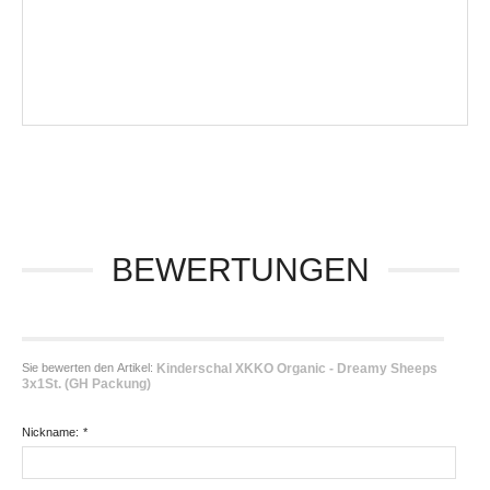
BEWERTUNGEN
Sie bewerten den Artikel:
Kinderschal XKKO Organic - Dreamy Sheeps
3x1St. (GH Packung)
Nickname:
*