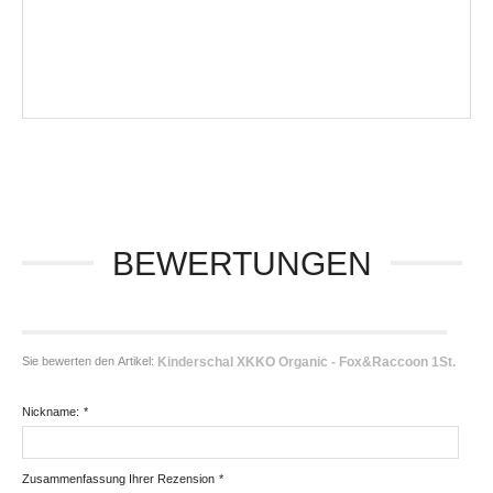
BEWERTUNGEN
Sie bewerten den Artikel:
Kinderschal XKKO Organic - Fox&Raccoon 1St.
Nickname:
*
Zusammenfassung Ihrer Rezension
*