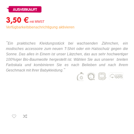
3,50 €
Verfügbarkeitsbenachrichtigung aktivieren
"
Ein praktisches
K
leidungsstück bei wachsenden Zähnchen, ein
modisches accessoire zum neuen T-Shirt oder ein Halsschutz gegen die
Sonne. Das alles in Einem ist unser Lätzchen, das aus sehr hochwertiger
100%iger Bio-Baumwolle hergestellt ist. Wählen Sie aus unserer breiten
Farbskala und kombinieren Sie es nach Belieben und nach Ihrem
"
Geschmack mit Ihrer
Babykleidung
.