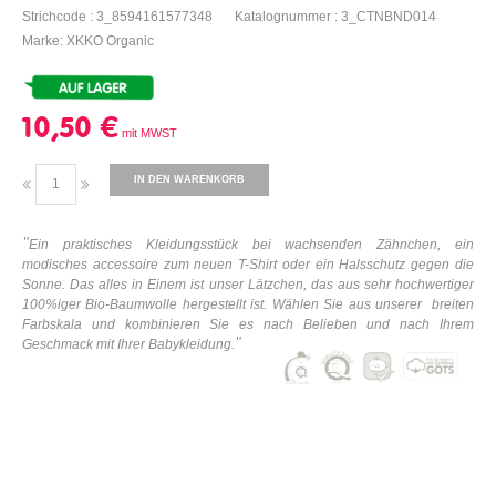
Strichcode : 3_8594161577348
Katalognummer : 3_CTNBND014
Marke: XKKO Organic
10,50 €
IN DEN WARENKORB
"
Ein praktisches
K
leidungsstück bei wachsenden Zähnchen, ein
modisches accessoire zum neuen T-Shirt oder ein Halsschutz gegen die
Sonne. Das alles in Einem ist unser Lätzchen, das aus sehr hochwertiger
100%iger Bio-Baumwolle hergestellt ist. Wählen Sie aus unserer breiten
Farbskala und kombinieren Sie es nach Belieben und nach Ihrem
"
Geschmack mit Ihrer
Babykleidung
.