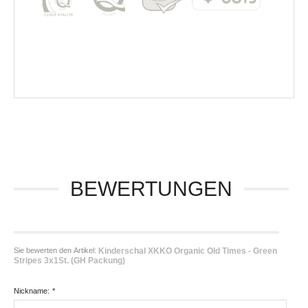
BEWERTUNGEN
Sie bewerten den Artikel:
Kinderschal XKKO Organic Old Times - Green
Stripes 3x1St. (GH Packung)
Nickname:
*