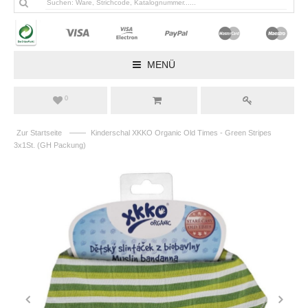
MENÜ
0
——
Zur Startseite
Kinderschal XKKO Organic Old Times - Green Stripes
3x1St. (GH Packung)