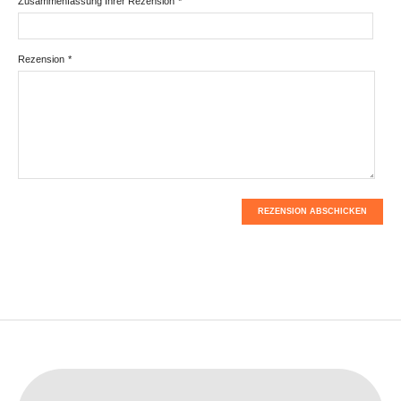
Zusammenfassung Ihrer Rezension
*
Rezension
*
REZENSION ABSCHICKEN