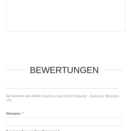
BEWERTUNGEN
Sie bewerten den Artikel:
Kinderschal XKKO Organic - Summer Meadow
1St.
Nickname:
*