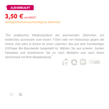
3,50 €
Verfügbarkeitsbenachrichtigung aktivieren
"
Ein praktisches
K
leidungsstück bei wachsenden Zähnchen, ein
modisches accessoire zum neuen T-Shirt oder ein Halsschutz gegen die
Sonne. Das alles in Einem ist unser Lätzchen, das aus sehr hochwertiger
100%iger Bio-Baumwolle hergestellt ist. Wählen Sie aus unserer breiten
Farbskala und kombinieren Sie es nach Belieben und nach Ihrem
"
Geschmack mit Ihrer
Babykleidung
.