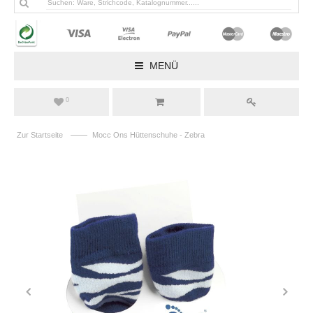
MENÜ
0
——
Zur Startseite
Mocc Ons Hüttenschuhe - Zebra