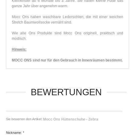
Kleinkinder ab 6 Monate bis 3 Jahre. Sie halten kleine Füße das
ganze Jahr über angenehm warm.
Mocc Ons haben waschbare Ledersohlen, die mit einer weichen
Stretch Baumwollsocke vernäht sind.
Wie alle Ons Produkte sind Mocc Ons originell, praktisch und
modisch.
Hinweis:
MOCC ONS sind nur für den Gebrauch in Innenräumen bestimmt.
BEWERTUNGEN
Sie bewerten den Artikel:
Mocc Ons Hüttenschuhe - Zebra
Nickname:
*