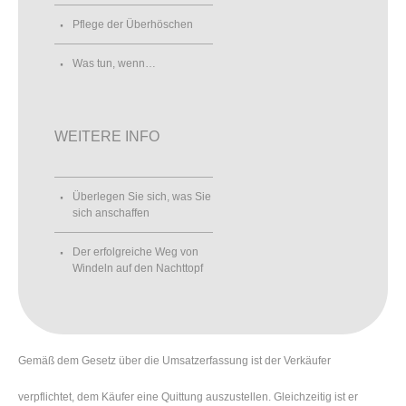
Pflege der Überhöschen
Was tun, wenn…
WEITERE INFO
Überlegen Sie sich, was Sie
sich anschaffen
Der erfolgreiche Weg von
Windeln auf den Nachttopf
Gemäß dem Gesetz über die Umsatzerfassung ist der Verkäufer
verpflichtet, dem Käufer eine Quittung auszustellen. Gleichzeitig ist er