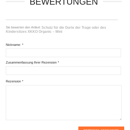
BEWERTUNGEN
Sie bewerten den Artikel:
Schutz für die Gurte der Trage oder des
Kindersitzes XKKO Organic – Mint
Nickname:
*
Zusammenfassung Ihrer Rezension
*
Rezension
*