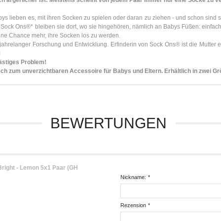
ch ärgerlicher ist: Meistens scheint von jedem Paar immer nur eine Socke zu 
ys lieben es, mit ihren Socken zu spielen oder daran zu ziehen - und schon sind
 Sock Ons®* bleiben sie dort, wo sie hingehören, nämlich an Babys Füßen: einfach
ine Chance mehr, ihre Socken los zu werden.
 jahrelanger Forschung und Entwicklung. Erfinderin von Sock Ons® ist die Mutter 
!
lästiges Problem!
h zum unverzichtbaren Accessoire für Babys und Eltern. Erhältlich in zwei Gr
BEWERTUNGEN
right - Lemon 5x1 Paar (GH
Nickname:
*
Rezension
*