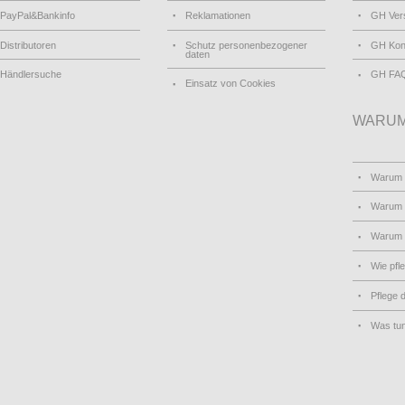
PayPal&Bankinfo
Reklamationen
GH Ver
Distributoren
Schutz personenbezogener
GH Kon
daten
Händlersuche
GH FA
Einsatz von Cookies
WARUM
Warum
Warum 
Warum
Wie pfl
Pflege 
Was tu