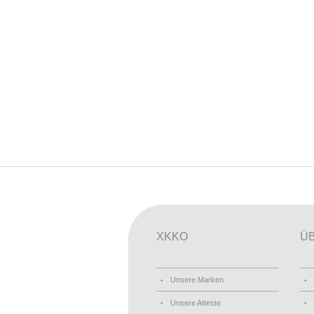
XKKO
Ü
Unsere Marken
Unsere Atteste