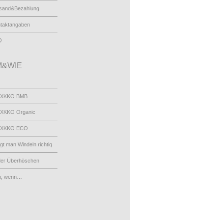
sand&Bezahlung
taktangaben
Q
&WIE
 XKKO BMB
XKKO Organic
 XKKO ECO
egt man Windeln richtiq
der Überhöschen
n, wenn…