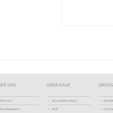
BER UNS
ÜBER KAUF
GROSS
Über Uns
Versand&Bezahlung
Anmeld
Kontaktangaben
AGB
Großha