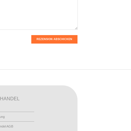
REZENSION ABSCHICKEN
HANDEL
ung
ndel AGB