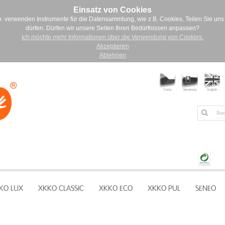
Einsatz von Cookies
. verwenden Instrumente für die Datensammlung, wie z.B. Cookies. Teilen Sie uns 
dürfen. Dürfen wir unsere Seiten Ihren Bedürfnissen anpassen?
Ich möchte mehr Informationen über die Verwendung von Cookies.
Akzeptieren
Ablehnen
KO LUX
XKKO CLASSIC
XKKO ECO
XKKO PUL
SENEO