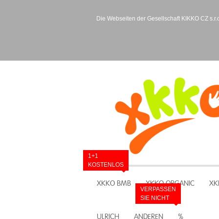
Die Webseiten der Gesellschaft KIKKO CZ s.r.o
1+1
KOSTENLOS
XKKO BMB
XKKO ORGANIC
XK
VERPASSEN
SIE NICHT
ULRICH
ANDEREN
%